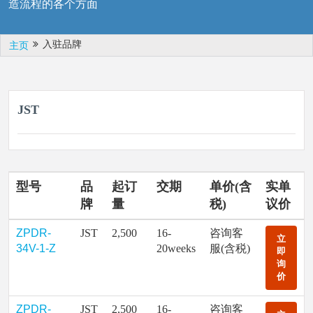
造流程的各个方面
入驻品牌
主页
JST
型号
品
起订
交期
单价(含
实单
牌
量
税)
议价
ZPDR-
JST
2,500
16-
咨询客
立
34V-1-Z
20weeks
服(含税)
即
询
价
ZPDR-
JST
2,500
16-
咨询客